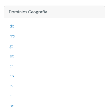
Dominios Geografía
.do
.mx
.gt
.ec
.cr
.co
.sv
.cl
.pe