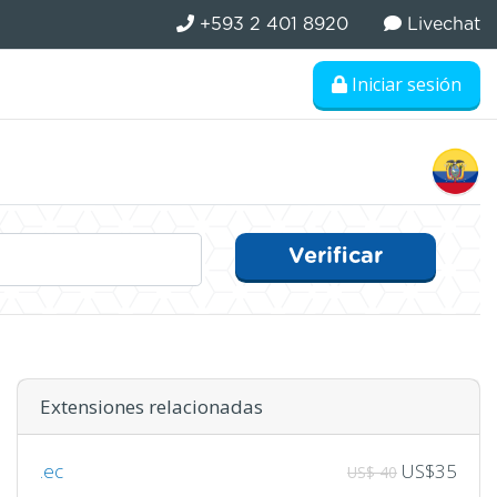
+593 2 401 8920
Livechat
Iniciar sesión
Verificar
Extensiones relacionadas
.ec
US$35
US$ 40